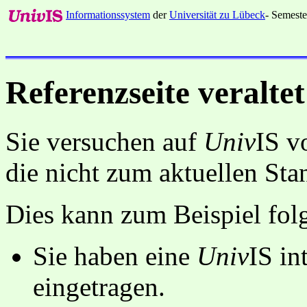
Informationssystem
der
Universität zu Lübeck
- Semeste
Referenzseite veraltet
Sie versuchen auf
Univ
IS v
die nicht zum aktuellen St
Dies kann zum Beispiel fo
Sie haben eine
Univ
IS in
eingetragen.