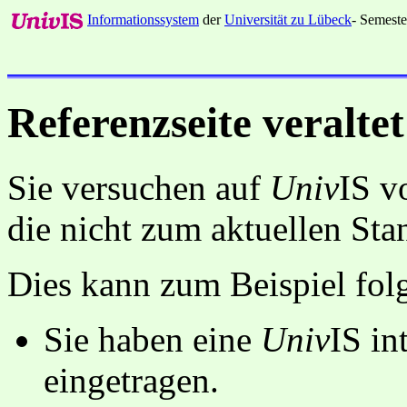
Informationssystem
der
Universität zu Lübeck
- Semeste
Referenzseite veraltet
Sie versuchen auf
Univ
IS v
die nicht zum aktuellen St
Dies kann zum Beispiel fo
Sie haben eine
Univ
IS in
eingetragen.