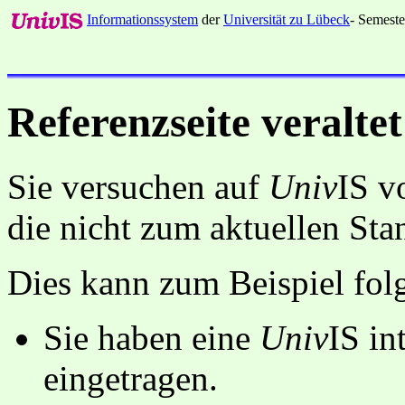
Informationssystem
der
Universität zu Lübeck
- Semeste
Referenzseite veraltet
Sie versuchen auf
Univ
IS v
die nicht zum aktuellen St
Dies kann zum Beispiel fo
Sie haben eine
Univ
IS in
eingetragen.