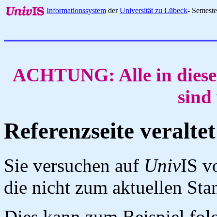
Informationssystem
der
Universität zu Lübeck
- Semest
ACHTUNG: Alle in diese
sind
Referenzseite veraltet
Sie versuchen auf
Univ
IS v
die nicht zum aktuellen St
Dies kann zum Beispiel fo