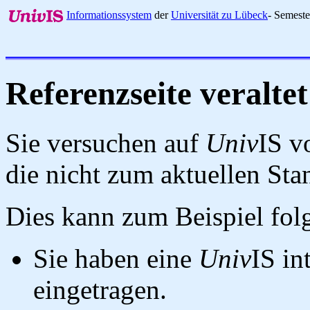
Informationssystem
der
Universität zu Lübeck
- Semest
Referenzseite veraltet
Sie versuchen auf
Univ
IS v
die nicht zum aktuellen St
Dies kann zum Beispiel fo
Sie haben eine
Univ
IS in
eingetragen.