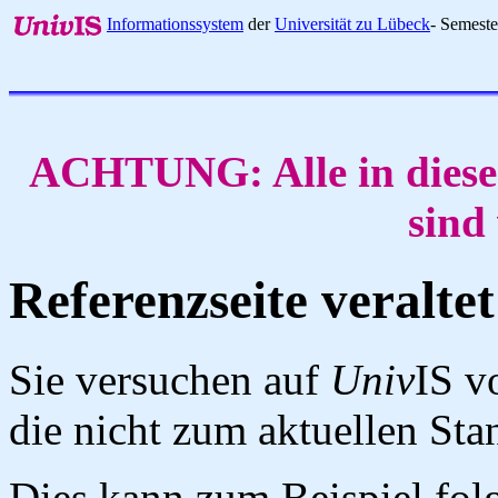
Informationssystem
der
Universität zu Lübeck
- Semest
ACHTUNG: Alle in diese
sind
Referenzseite veraltet
Sie versuchen auf
Univ
IS v
die nicht zum aktuellen St
Dies kann zum Beispiel fo