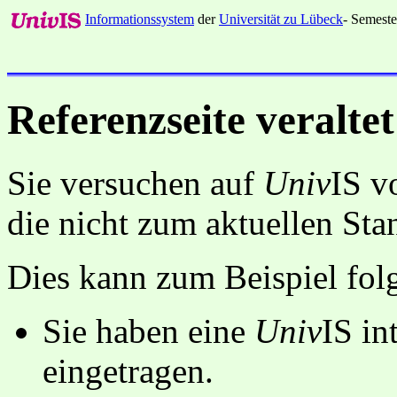
Informationssystem
der
Universität zu Lübeck
- Semeste
Referenzseite veraltet
Sie versuchen auf
Univ
IS v
die nicht zum aktuellen St
Dies kann zum Beispiel fo
Sie haben eine
Univ
IS in
eingetragen.