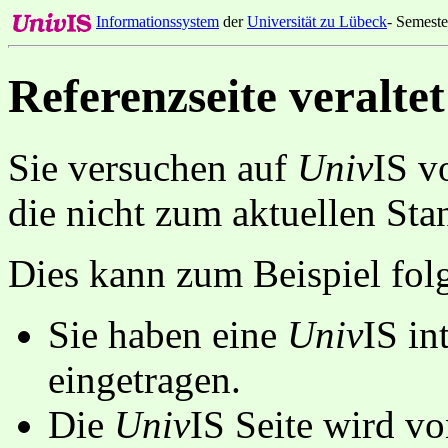
Informationssystem
der
Universität zu Lübeck
- Semeste
Referenzseite veraltet
Sie versuchen auf
Univ
IS v
die nicht zum aktuellen St
Dies kann zum Beispiel fo
Sie haben eine
Univ
IS in
eingetragen.
Die
Univ
IS Seite wird vo