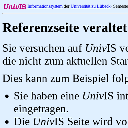
Informationssystem
der
Universität zu Lübeck
- Semest
Referenzseite veraltet
Sie versuchen auf
Univ
IS v
die nicht zum aktuellen St
Dies kann zum Beispiel fo
Sie haben eine
Univ
IS in
eingetragen.
Die
Univ
IS Seite wird vo