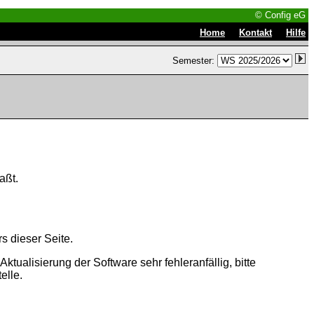
© Config eG
|
|
Home
Kontakt
Hilfe
Semester:
aßt.
s dieser Seite.
tualisierung der Software sehr fehleranfällig, bitte
elle.