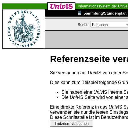
Informationssystem der Univer
Sammlung/Stundenplan
Suche:
Referenzseite ver
Sie versuchen auf
Univ
IS von einer Se
Dies kann zum Beispiel folgende Grü
Sie haben eine
Univ
IS interne S
Die
Univ
IS Seite wird von einer 
Eine direkte Referenz in das
Univ
IS S
verwenden sie nur die
festen Einstieg
Diese Schnittstelle ist im Benutzerha