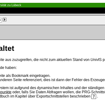
sität zu Lübeck
altet
ite aus zuzugreifen, die nicht zum aktuellen Stand von
Univ
IS p
nde haben:
eite als Bookmark eingetragen.
anderen Seite referenziert, dies ist dann der Fehler des Erzeuger
ystem ist aufgrund des dynamischen Inhaltes und der ständigen Ak
spunkte
oder, falls Sie Daten Abfragen wollen, die PRG-Schnittst
ndbuch im Kapitel über Exportschnittstellen beschrieben
.