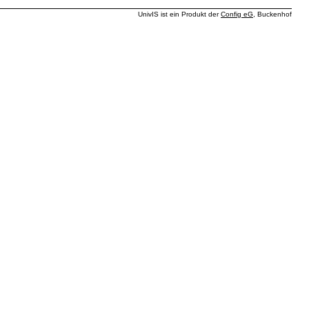
UnivIS ist ein Produkt der
Config eG
, Buckenhof