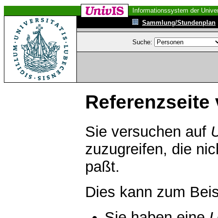
Informationssystem der Univer
Sammlung/Stundenplan
Suche:
Referenzseite 
Sie versuchen auf
zuzugreifen, die ni
paßt.
Dies kann zum Beis
Sie haben eine
U