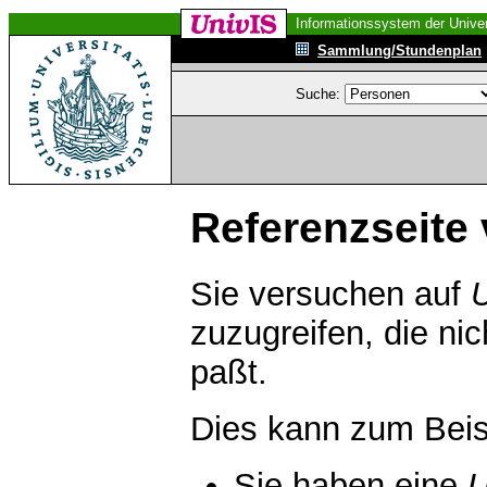
Informationssystem der Univer
Sammlung/Stundenplan
Suche:
Referenzseite 
Sie versuchen auf
zuzugreifen, die ni
paßt.
Dies kann zum Beis
Sie haben eine
U