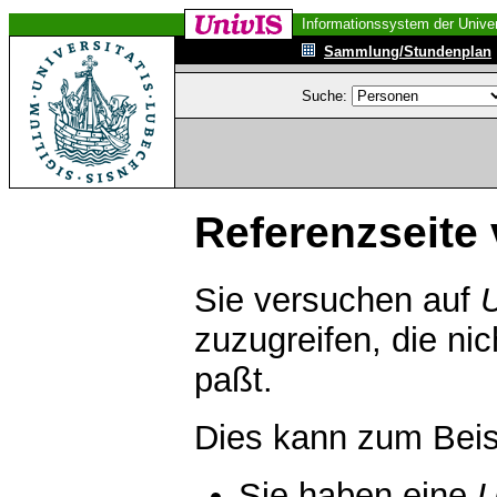
Informationssystem der Univer
Sammlung/Stundenplan
Suche:
Referenzseite 
Sie versuchen auf
zuzugreifen, die ni
paßt.
Dies kann zum Beis
Sie haben eine
U