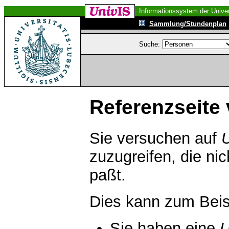
Informationssystem der Univer
Sammlung/Stundenplan
Suche:
Referenzseite 
Sie versuchen auf
zuzugreifen, die ni
paßt.
Dies kann zum Beis
Sie haben eine
U