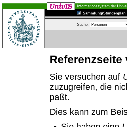
Informationssystem der Univer
Sammlung/Stundenplan
Suche:
Referenzseite 
Sie versuchen auf
zuzugreifen, die ni
paßt.
Dies kann zum Beis
Sie haben eine
U