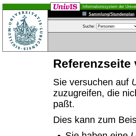
Informationssystem der Univer
Sammlung/Stundenplan
Suche:
Referenzseite 
Sie versuchen auf
zuzugreifen, die ni
paßt.
Dies kann zum Beis
Sie haben eine
U