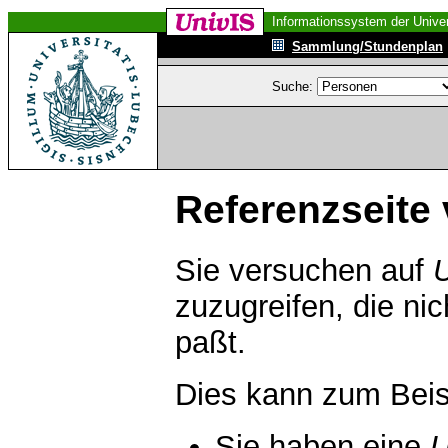
Informationssystem der Univer
Sammlung/Stundenplan
Suche:
Referenzseite 
Sie versuchen auf
zuzugreifen, die ni
paßt.
Dies kann zum Beis
Sie haben eine
U