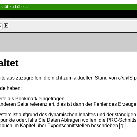
sität zu Lübeck
altet
ite aus zuzugreifen, die nicht zum aktuellen Stand von
Univ
IS p
nde haben:
eite als Bookmark eingetragen.
anderen Seite referenziert, dies ist dann der Fehler des Erzeuger
ystem ist aufgrund des dynamischen Inhaltes und der ständigen Ak
spunkte
oder, falls Sie Daten Abfragen wollen, die PRG-Schnittst
ndbuch im Kapitel über Exportschnittstellen beschrieben
.