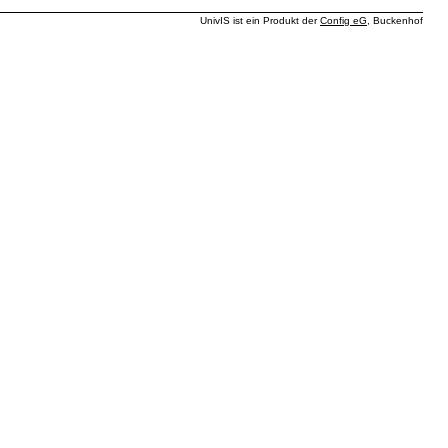
UnivIS ist ein Produkt der
Config eG
, Buckenhof