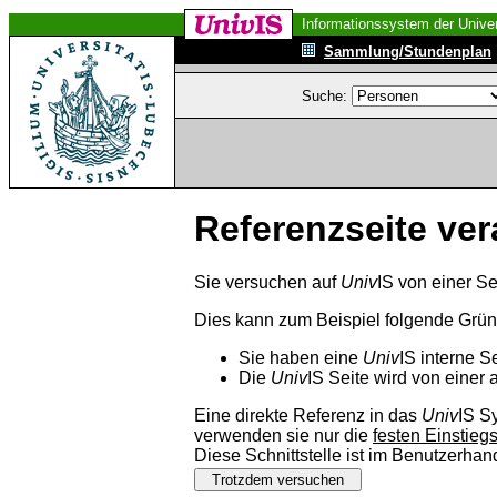
Informationssystem der Univer
Sammlung/Stundenplan
Suche:
Referenzseite ver
Sie versuchen auf
Univ
IS von einer Se
Dies kann zum Beispiel folgende Grü
Sie haben eine
Univ
IS interne S
Die
Univ
IS Seite wird von einer 
Eine direkte Referenz in das
Univ
IS S
verwenden sie nur die
festen Einstieg
Diese Schnittstelle ist im Benutzerha