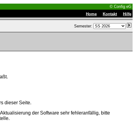
© Config eG
|
|
Home
Kontakt
Hilfe
Semester:
aßt.
s dieser Seite.
tualisierung der Software sehr fehleranfällig, bitte
elle.