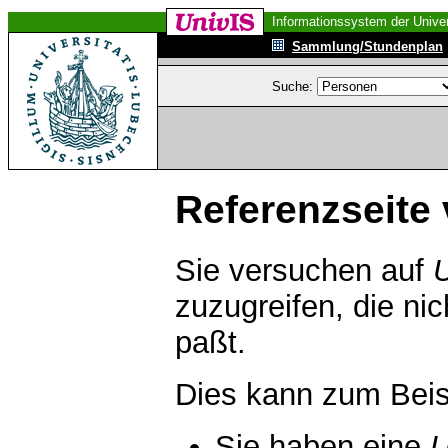
Informationssystem der Univer
Sammlung/Stundenplan
Suche:
Referenzseite 
Sie versuchen auf
zuzugreifen, die ni
paßt.
Dies kann zum Beis
Sie haben eine
U