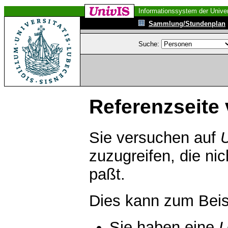
Informationssystem der Univer
Sammlung/Stundenplan
Suche:
Referenzseite 
Sie versuchen auf
zuzugreifen, die ni
paßt.
Dies kann zum Beis
Sie haben eine
U