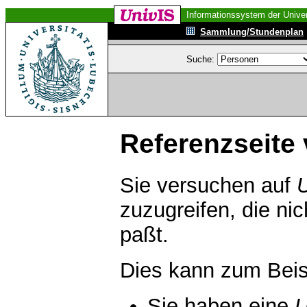
Informationssystem der Univer
Sammlung/Stundenplan
Suche:
Referenzseite 
Sie versuchen auf
zuzugreifen, die ni
paßt.
Dies kann zum Beis
Sie haben eine
U