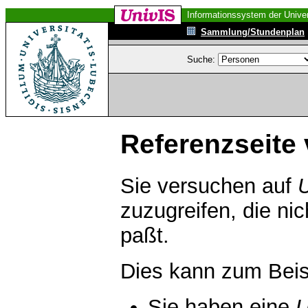
Informationssystem der Univer
Sammlung/Stundenplan
Suche:
Referenzseite 
Sie versuchen auf
zuzugreifen, die ni
paßt.
Dies kann zum Beis
Sie haben eine
U