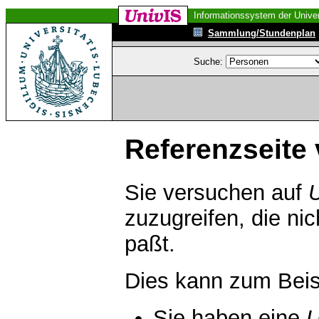
Informationssystem der Univer
Sammlung/Stundenplan
Suche:
Referenzseite 
Sie versuchen auf
zuzugreifen, die ni
paßt.
Dies kann zum Beis
Sie haben eine
U