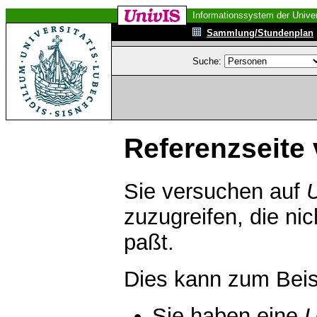
Informationssystem der Univer
Sammlung/Stundenplan
Suche:
Referenzseite 
Sie versuchen auf
zuzugreifen, die ni
paßt.
Dies kann zum Beis
Sie haben eine
U