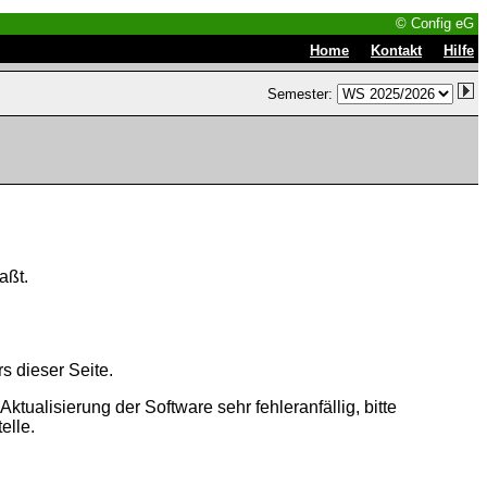
© Config eG
|
|
Home
Kontakt
Hilfe
Semester:
aßt.
s dieser Seite.
tualisierung der Software sehr fehleranfällig, bitte
elle.