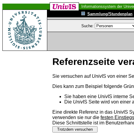
Informationssystem der Univer
Sammlung/Stundenplan
Suche:
Referenzseite ver
Sie versuchen auf
Univ
IS von einer Se
Dies kann zum Beispiel folgende Grü
Sie haben eine
Univ
IS interne S
Die
Univ
IS Seite wird von einer 
Eine direkte Referenz in das
Univ
IS S
verwenden sie nur die
festen Einstieg
Diese Schnittstelle ist im Benutzerha