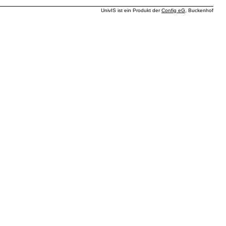
UnivIS ist ein Produkt der
Config eG
, Buckenhof