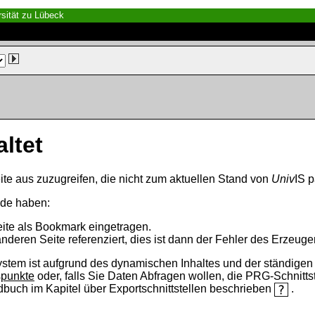
sität zu Lübeck
altet
ite aus zuzugreifen, die nicht zum aktuellen Stand von
Univ
IS p
nde haben:
eite als Bookmark eingetragen.
anderen Seite referenziert, dies ist dann der Fehler des Erzeuger
ystem ist aufgrund des dynamischen Inhaltes und der ständigen Ak
spunkte
oder, falls Sie Daten Abfragen wollen, die PRG-Schnittst
ndbuch im Kapitel über Exportschnittstellen beschrieben
.