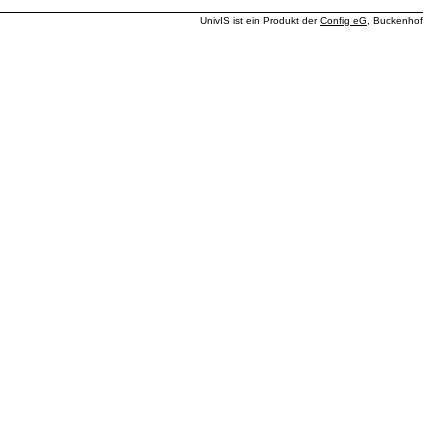
UnivIS ist ein Produkt der
Config eG
, Buckenhof