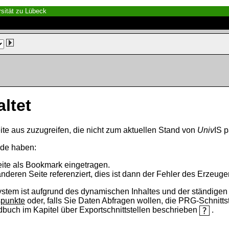
sität zu Lübeck
altet
ite aus zuzugreifen, die nicht zum aktuellen Stand von
Univ
IS p
nde haben:
eite als Bookmark eingetragen.
anderen Seite referenziert, dies ist dann der Fehler des Erzeuger
ystem ist aufgrund des dynamischen Inhaltes und der ständigen Ak
spunkte
oder, falls Sie Daten Abfragen wollen, die PRG-Schnittst
ndbuch im Kapitel über Exportschnittstellen beschrieben
.