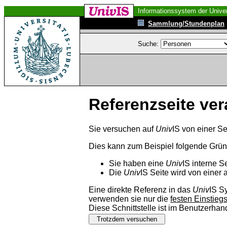
Informationssystem der Univer
Sammlung/Stundenplan
Suche:
Referenzseite ver
Sie versuchen auf
Univ
IS von einer Se
Dies kann zum Beispiel folgende Grü
Sie haben eine
Univ
IS interne S
Die
Univ
IS Seite wird von einer 
Eine direkte Referenz in das
Univ
IS S
verwenden sie nur die
festen Einstieg
Diese Schnittstelle ist im Benutzerha