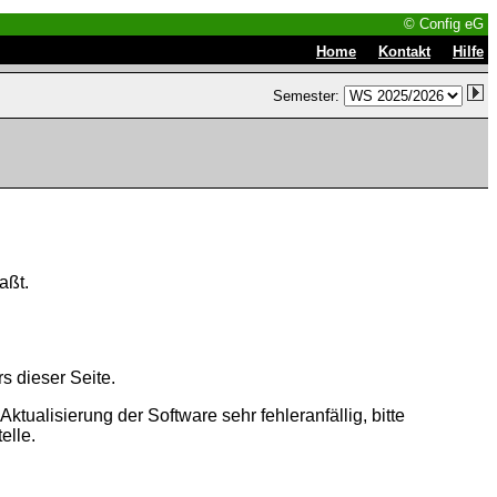
© Config eG
|
|
Home
Kontakt
Hilfe
Semester:
aßt.
s dieser Seite.
tualisierung der Software sehr fehleranfällig, bitte
elle.