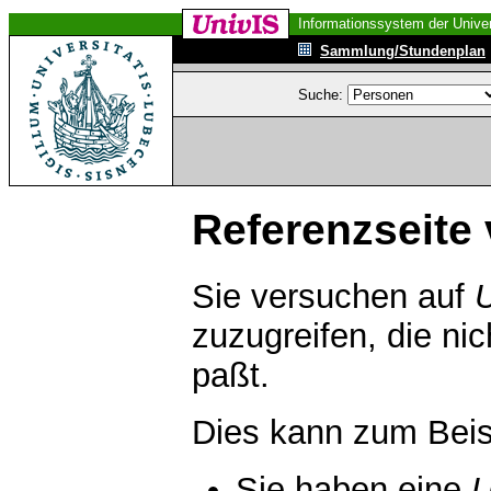
Informationssystem der Univer
Sammlung/Stundenplan
Suche:
Referenzseite 
Sie versuchen auf
zuzugreifen, die ni
paßt.
Dies kann zum Beis
Sie haben eine
U