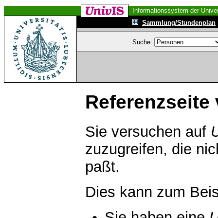
Informationssystem der Univer
Sammlung/Stundenplan
Suche:
Referenzseite 
Sie versuchen auf
zuzugreifen, die ni
paßt.
Dies kann zum Beis
Sie haben eine
U