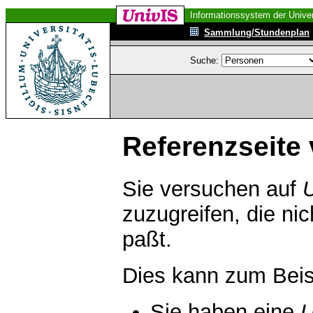
Informationssystem der Univer
Sammlung/Stundenplan
Suche:
Referenzseite 
Sie versuchen auf
zuzugreifen, die ni
paßt.
Dies kann zum Beis
Sie haben eine
U