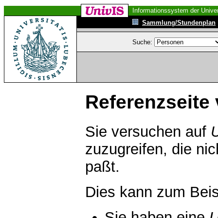
Informationssystem der Univer
Sammlung/Stundenplan
Suche:
Referenzseite 
Sie versuchen auf
zuzugreifen, die ni
paßt.
Dies kann zum Beis
Sie haben eine
U