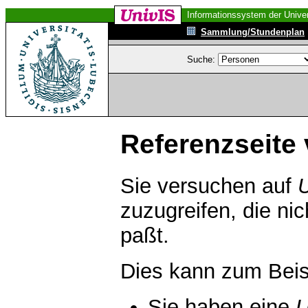
Informationssystem der Univer
Sammlung/Stundenplan
Suche:
Referenzseite 
Sie versuchen auf
zuzugreifen, die ni
paßt.
Dies kann zum Beis
Sie haben eine
U