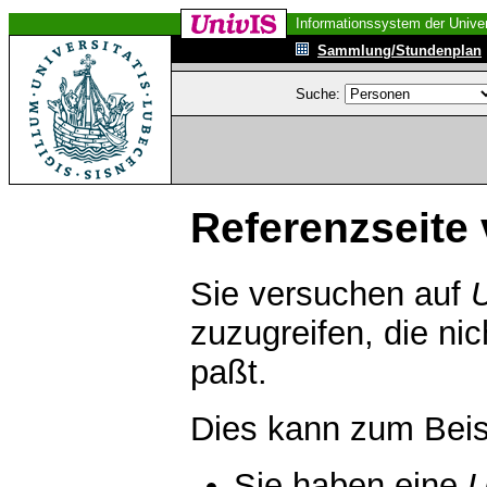
Informationssystem der Univer
Sammlung/Stundenplan
Suche:
Referenzseite 
Sie versuchen auf
zuzugreifen, die ni
paßt.
Dies kann zum Beis
Sie haben eine
U