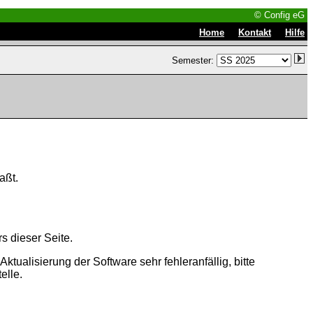
© Config eG
|
|
Home
Kontakt
Hilfe
Semester:
aßt.
s dieser Seite.
tualisierung der Software sehr fehleranfällig, bitte
elle.