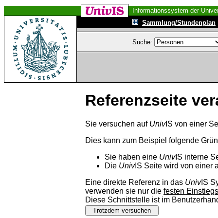
Informationssystem der Univer
Sammlung/Stundenplan
Suche:
Referenzseite ver
Sie versuchen auf
Univ
IS von einer Se
Dies kann zum Beispiel folgende Grü
Sie haben eine
Univ
IS interne S
Die
Univ
IS Seite wird von einer 
Eine direkte Referenz in das
Univ
IS S
verwenden sie nur die
festen Einstieg
Diese Schnittstelle ist im Benutzerha