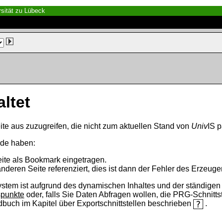
sität zu Lübeck
altet
ite aus zuzugreifen, die nicht zum aktuellen Stand von
Univ
IS p
nde haben:
eite als Bookmark eingetragen.
anderen Seite referenziert, dies ist dann der Fehler des Erzeuger
ystem ist aufgrund des dynamischen Inhaltes und der ständigen Ak
spunkte
oder, falls Sie Daten Abfragen wollen, die PRG-Schnittst
ndbuch im Kapitel über Exportschnittstellen beschrieben
.