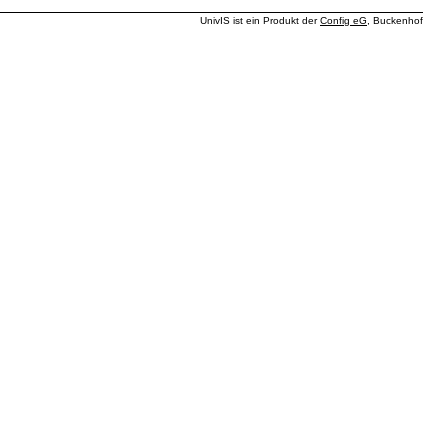
UnivIS ist ein Produkt der
Config eG
, Buckenhof