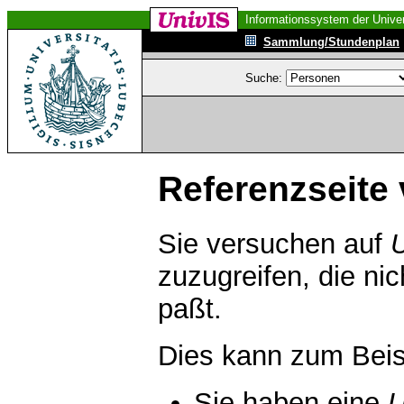
Informationssystem der Univer
Sammlung/Stundenplan
Suche:
Referenzseite 
Sie versuchen auf
zuzugreifen, die ni
paßt.
Dies kann zum Beis
Sie haben eine
U