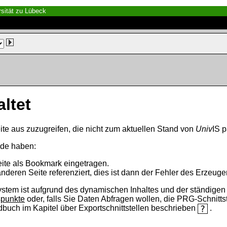
sität zu Lübeck
altet
ite aus zuzugreifen, die nicht zum aktuellen Stand von
Univ
IS p
nde haben:
eite als Bookmark eingetragen.
anderen Seite referenziert, dies ist dann der Fehler des Erzeuger
ystem ist aufgrund des dynamischen Inhaltes und der ständigen Ak
spunkte
oder, falls Sie Daten Abfragen wollen, die PRG-Schnittst
ndbuch im Kapitel über Exportschnittstellen beschrieben
.