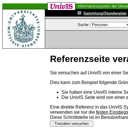
Informationssystem der Univer
Sammlung/Stundenplan
Suche:
Referenzseite ver
Sie versuchen auf
Univ
IS von einer Se
Dies kann zum Beispiel folgende Grü
Sie haben eine
Univ
IS interne S
Die
Univ
IS Seite wird von einer 
Eine direkte Referenz in das
Univ
IS S
verwenden sie nur die
festen Einstieg
Diese Schnittstelle ist im Benutzerha