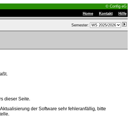
© Config eG
|
|
Home
Kontakt
Hilfe
Semester:
aßt.
s dieser Seite.
tualisierung der Software sehr fehleranfällig, bitte
elle.