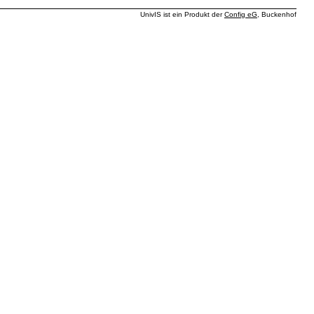
UnivIS ist ein Produkt der
Config eG
, Buckenhof