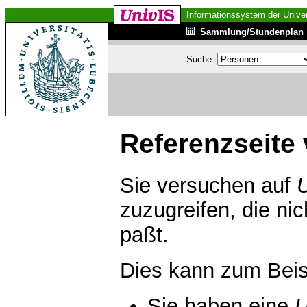
Informationssystem der Univer
Sammlung/Stundenplan
Suche:
Referenzseite 
Sie versuchen auf
zuzugreifen, die ni
paßt.
Dies kann zum Beis
Sie haben eine
U