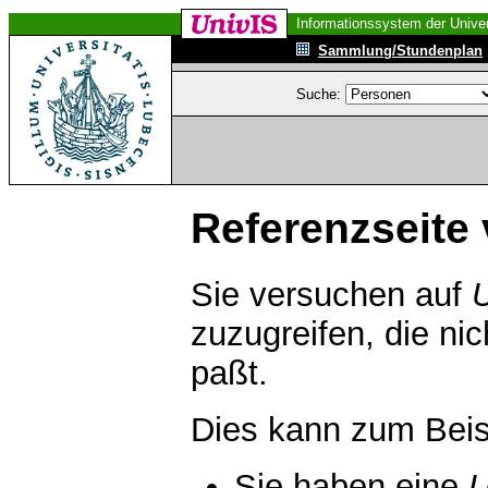
Informationssystem der Univer
Sammlung/Stundenplan
Suche:
Referenzseite 
Sie versuchen auf
zuzugreifen, die ni
paßt.
Dies kann zum Beis
Sie haben eine
U