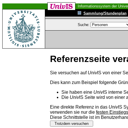
Informationssystem der Univer
Sammlung/Stundenplan
Suche:
Referenzseite ver
Sie versuchen auf
Univ
IS von einer Se
Dies kann zum Beispiel folgende Grü
Sie haben eine
Univ
IS interne S
Die
Univ
IS Seite wird von einer 
Eine direkte Referenz in das
Univ
IS S
verwenden sie nur die
festen Einstieg
Diese Schnittstelle ist im Benutzerha