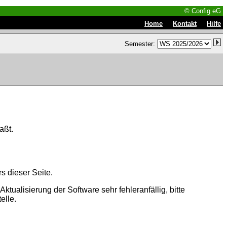
© Config eG
|
|
Home
Kontakt
Hilfe
Semester:
aßt.
s dieser Seite.
tualisierung der Software sehr fehleranfällig, bitte
elle.