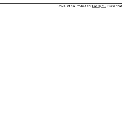
UnivIS ist ein Produkt der
Config eG
, Buckenhof