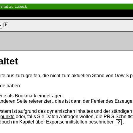
sität zu Lübeck
altet
ite aus zuzugreifen, die nicht zum aktuellen Stand von
Univ
IS p
nde haben:
eite als Bookmark eingetragen.
anderen Seite referenziert, dies ist dann der Fehler des Erzeuger
ystem ist aufgrund des dynamischen Inhaltes und der ständigen Ak
spunkte
oder, falls Sie Daten Abfragen wollen, die PRG-Schnittst
ndbuch im Kapitel über Exportschnittstellen beschrieben
.