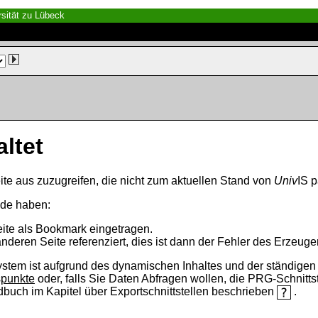
sität zu Lübeck
altet
ite aus zuzugreifen, die nicht zum aktuellen Stand von
Univ
IS p
nde haben:
eite als Bookmark eingetragen.
anderen Seite referenziert, dies ist dann der Fehler des Erzeuger
ystem ist aufgrund des dynamischen Inhaltes und der ständigen Ak
spunkte
oder, falls Sie Daten Abfragen wollen, die PRG-Schnittst
ndbuch im Kapitel über Exportschnittstellen beschrieben
.