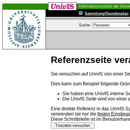
Informationssystem der Univer
Sammlung/Stundenplan
Suche:
Referenzseite ver
Sie versuchen auf
Univ
IS von einer Se
Dies kann zum Beispiel folgende Grü
Sie haben eine
Univ
IS interne S
Die
Univ
IS Seite wird von einer 
Eine direkte Referenz in das
Univ
IS S
verwenden sie nur die
festen Einstieg
Diese Schnittstelle ist im Benutzerha