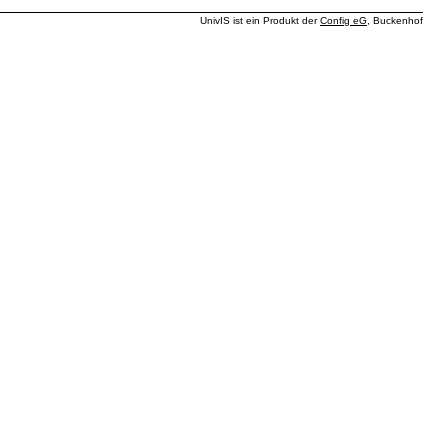
UnivIS ist ein Produkt der
Config eG
, Buckenhof