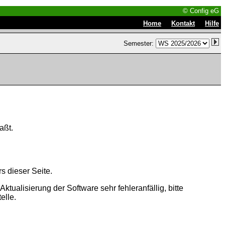
© Config eG
|
|
Home
Kontakt
Hilfe
Semester:
aßt.
s dieser Seite.
tualisierung der Software sehr fehleranfällig, bitte
elle.