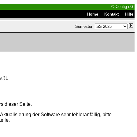
© Config eG
|
|
Home
Kontakt
Hilfe
Semester:
aßt.
s dieser Seite.
tualisierung der Software sehr fehleranfällig, bitte
elle.