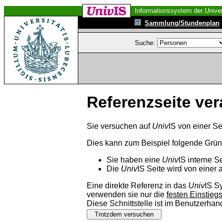
Informationssystem der Univer
Sammlung/Stundenplan
Suche:
Referenzseite ver
Sie versuchen auf
Univ
IS von einer Se
Dies kann zum Beispiel folgende Grü
Sie haben eine
Univ
IS interne S
Die
Univ
IS Seite wird von einer 
Eine direkte Referenz in das
Univ
IS S
verwenden sie nur die
festen Einstieg
Diese Schnittstelle ist im Benutzerha