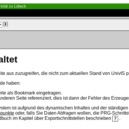
sität zu Lübeck
altet
ite aus zuzugreifen, die nicht zum aktuellen Stand von
Univ
IS p
nde haben:
eite als Bookmark eingetragen.
anderen Seite referenziert, dies ist dann der Fehler des Erzeuger
ystem ist aufgrund des dynamischen Inhaltes und der ständigen Ak
spunkte
oder, falls Sie Daten Abfragen wollen, die PRG-Schnittst
ndbuch im Kapitel über Exportschnittstellen beschrieben
.