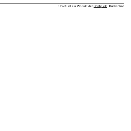
UnivIS ist ein Produkt der
Config eG
, Buckenhof