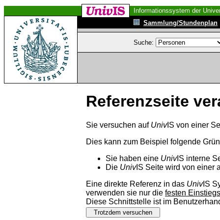
Informationssystem der Univer
Sammlung/Stundenplan
Suche:
Referenzseite ver
Sie versuchen auf
Univ
IS von einer Se
Dies kann zum Beispiel folgende Grü
Sie haben eine
Univ
IS interne S
Die
Univ
IS Seite wird von einer 
Eine direkte Referenz in das
Univ
IS S
verwenden sie nur die
festen Einstieg
Diese Schnittstelle ist im Benutzerha