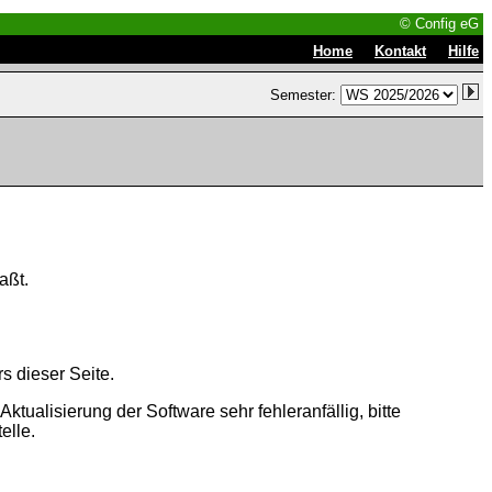
© Config eG
|
|
Home
Kontakt
Hilfe
Semester:
aßt.
s dieser Seite.
tualisierung der Software sehr fehleranfällig, bitte
elle.