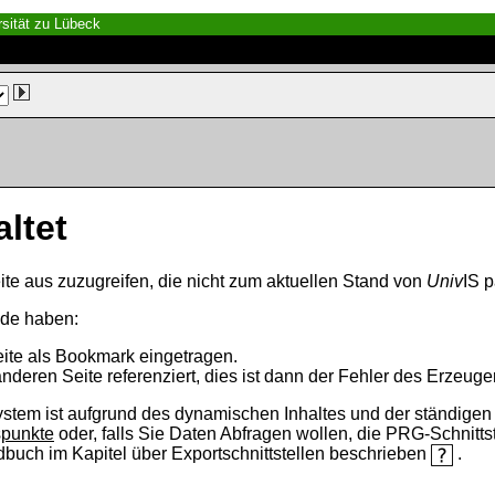
sität zu Lübeck
altet
ite aus zuzugreifen, die nicht zum aktuellen Stand von
Univ
IS p
nde haben:
eite als Bookmark eingetragen.
anderen Seite referenziert, dies ist dann der Fehler des Erzeuger
ystem ist aufgrund des dynamischen Inhaltes und der ständigen Ak
spunkte
oder, falls Sie Daten Abfragen wollen, die PRG-Schnittst
ndbuch im Kapitel über Exportschnittstellen beschrieben
.