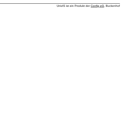
UnivIS ist ein Produkt der
Config eG
, Buckenhof