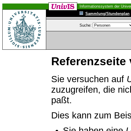
Informationssystem der Univer
Sammlung/Stundenplan
Suche:
Referenzseite 
Sie versuchen auf
zuzugreifen, die ni
paßt.
Dies kann zum Beis
Sie haben eine
U