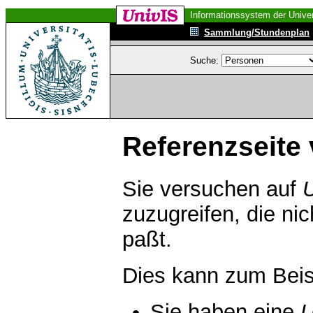
Informationssystem der Univer
Sammlung/Stundenplan
Suche:
Referenzseite 
Sie versuchen auf
zuzugreifen, die ni
paßt.
Dies kann zum Beis
Sie haben eine
U