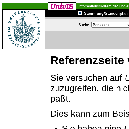
Informationssystem der Univer
Sammlung/Stundenplan
Suche:
Referenzseite 
Sie versuchen auf
zuzugreifen, die ni
paßt.
Dies kann zum Beis
Sie haben eine
U