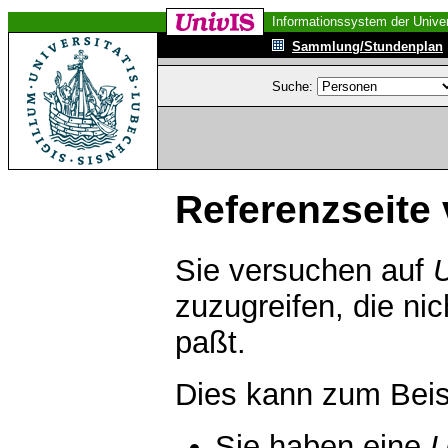
Informationssystem der Univer
Sammlung/Stundenplan
Suche:
Referenzseite 
Sie versuchen auf
zuzugreifen, die ni
paßt.
Dies kann zum Beis
Sie haben eine
U