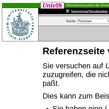
Informationssystem der Univer
Sammlung/Stundenplan
Suche:
Referenzseite 
Sie versuchen auf
zuzugreifen, die ni
paßt.
Dies kann zum Beis
Sie haben eine
U