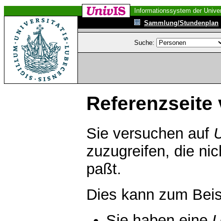
Informationssystem der Univer
Sammlung/Stundenplan
Suche:
Referenzseite 
Sie versuchen auf
zuzugreifen, die ni
paßt.
Dies kann zum Beis
Sie haben eine
U