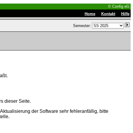
© Config eG
|
|
Home
Kontakt
Hilfe
Semester:
aßt.
s dieser Seite.
tualisierung der Software sehr fehleranfällig, bitte
elle.