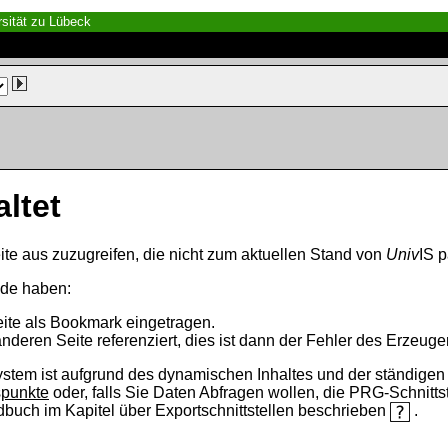
sität zu Lübeck
altet
ite aus zuzugreifen, die nicht zum aktuellen Stand von
Univ
IS p
nde haben:
eite als Bookmark eingetragen.
anderen Seite referenziert, dies ist dann der Fehler des Erzeuger
ystem ist aufgrund des dynamischen Inhaltes und der ständigen Ak
spunkte
oder, falls Sie Daten Abfragen wollen, die PRG-Schnittst
ndbuch im Kapitel über Exportschnittstellen beschrieben
.