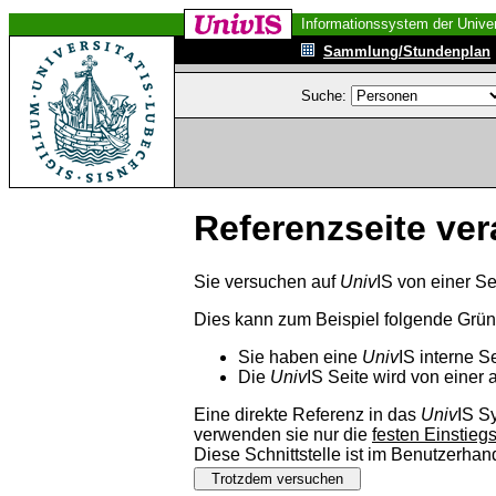
Informationssystem der Univer
Sammlung/Stundenplan
Suche:
Referenzseite ver
Sie versuchen auf
Univ
IS von einer Se
Dies kann zum Beispiel folgende Grü
Sie haben eine
Univ
IS interne S
Die
Univ
IS Seite wird von einer 
Eine direkte Referenz in das
Univ
IS S
verwenden sie nur die
festen Einstieg
Diese Schnittstelle ist im Benutzerha