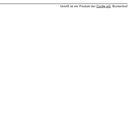
UnivIS ist ein Produkt der
Config eG
, Buckenhof