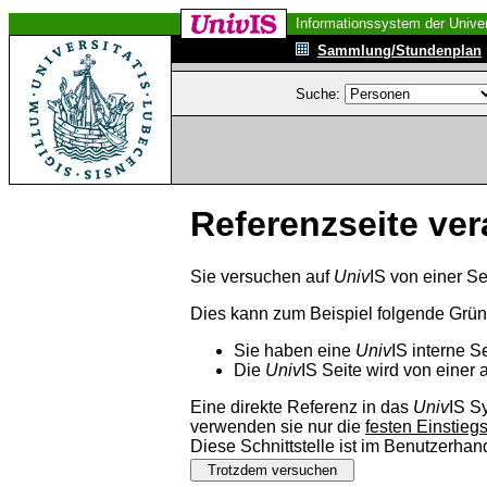
Informationssystem der Univer
Sammlung/Stundenplan
Suche:
Referenzseite ver
Sie versuchen auf
Univ
IS von einer Se
Dies kann zum Beispiel folgende Grü
Sie haben eine
Univ
IS interne S
Die
Univ
IS Seite wird von einer 
Eine direkte Referenz in das
Univ
IS S
verwenden sie nur die
festen Einstieg
Diese Schnittstelle ist im Benutzerha