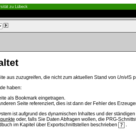
sität zu Lübeck
altet
ite aus zuzugreifen, die nicht zum aktuellen Stand von
Univ
IS p
nde haben:
eite als Bookmark eingetragen.
anderen Seite referenziert, dies ist dann der Fehler des Erzeuger
ystem ist aufgrund des dynamischen Inhaltes und der ständigen Ak
spunkte
oder, falls Sie Daten Abfragen wollen, die PRG-Schnittst
ndbuch im Kapitel über Exportschnittstellen beschrieben
.