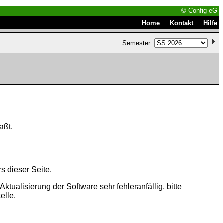
© Config eG
|
|
Home
Kontakt
Hilfe
Semester:
aßt.
s dieser Seite.
tualisierung der Software sehr fehleranfällig, bitte
elle.