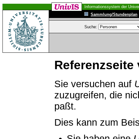
Informationssystem der Univer
Sammlung/Stundenplan
Suche:
Referenzseite 
Sie versuchen auf
zuzugreifen, die ni
paßt.
Dies kann zum Beis
Sie haben eine
U